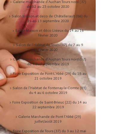
> Galerie marchande d'Auchan Tours nord (37)
du 12 au 25 octobre 2020
> Salon Maison et deco de Châtellerault (86) du
11 au 13 septembre 2020
> Salon Maison et déco Lisieux du 14 au 16
février 2020
> Salon de l'Habitat de Tours (37) du 7 au 9
février 2020
> Galerie marchande d'Auchan Tours nord (37)
du 4 au 9 novembre 2019
> Foire Exposition de Pont-L'Abbé (29) du 18 au
21 octobre 2019
> Salon de l'Habitat de Fontenay-le-Comte (85)
du 4 au 6 octobre 2019
> Foire Exposition de Saint-Brieuc (22) du 14 au
22 septembre 2019
> Galerie Marchande de Pont l'Abbé (29)
juillet/août 2019
> Foire Exposition de Tours (37) du 3 au 12 mai