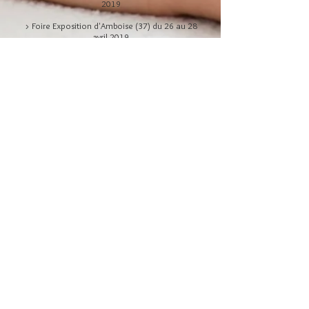
2019
> Foire Exposition d'Amboise (37) du 26 au 28
avril 2019
> Salon bien-être de Esvres (37) du 9 au 10 mars
2019
> Salon de l'Habitat de Saint-Brieuc (22) du 2 au
4 mars 2019
> Galerie Marchande d'Auchan Chambray-les-
Tours (37) du 28 janvier au 2 février 2019
...
Suivez-nous sur Facebook
Fauteuil de massage Evasion 3D, fauteuil de
massage Easy Mass, fauteuil de massage Kin
Relax, une gamme de fauteuils massant à la pointe
de la technologie qui s'adaptent à votre
morphologie. Profitez du massage à domicile
chaque jour. Découvrez la
gamme de fauteuils de
massage 2026