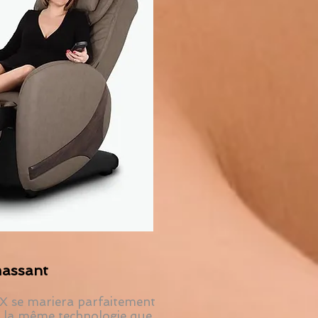
 massant
AX se mariera parfaitement
 de la même technologie que