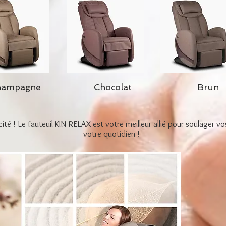
hampagne
Chocolat
Brun
cité ! Le fauteuil KIN RELAX est votre meilleur allié pour soulager v
votre quotidien !