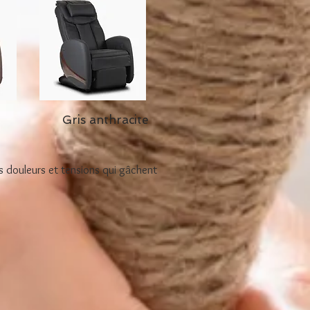
Gris anthracite
os douleurs et tensions qui gâchent