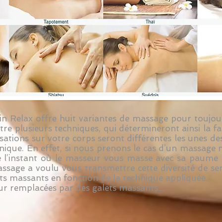
in Relax offre huit variantes de massage pour toujour
tre plusieurs techniques, qui détermineront ainsi la fa
ations sur votre corps seront différentes les unes de
nique. En effet, si nous prenons le cas d’un massage m
e l’instant où le masseur vous masse avec sa paume et
assage a voulu vous transmettre cette diversité de se
lets massants en fonction de la technique appliquée.
r remplacées par des galets massants...