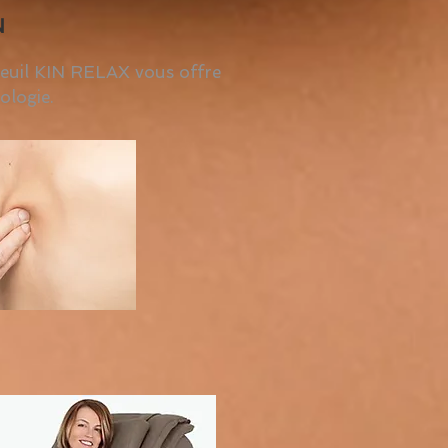
N
teuil KIN RELAX vous offre
logie.