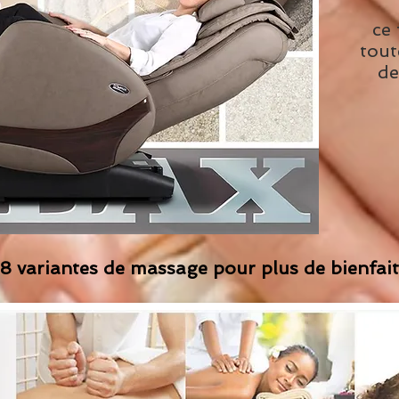
ce 
tout
de
8
variantes de massage pour plus de bienfait