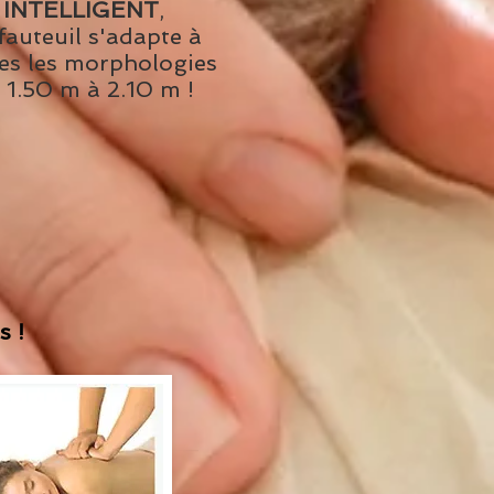
INTELLIGENT
,
fauteuil s'adapte à
es les morphologies
 1.50 m à 2.10 m !
s !