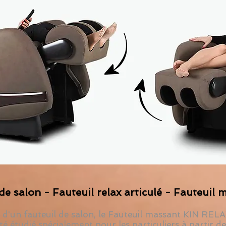
de salon - Fauteuil relax articulé - Fauteuil
 d'un fauteuil de salon, le Fauteuil massant KIN REL
a été étudié spécialement pour les particuliers à partir