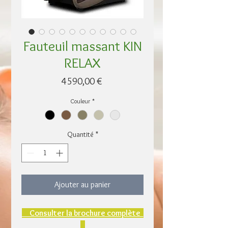
Fauteuil massant KIN
RELAX
Prix
4 590,00 €
Couleur
*
Quantité
*
Ajouter au panier
     Consulter la brochure complète  